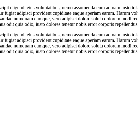
ipit eligendi eius voluptatibus, nemo assumenda eum ad nam iusto tota
atur fugiat adipisci provident cupiditate eaque aperiam earum. Harum v
usandae numquam cumque, vero adipisci dolore soluta dolorem modi rec
s odit quia odio, iusto dolores tenetur nobis error corporis repellendus
ipit eligendi eius voluptatibus, nemo assumenda eum ad nam iusto tota
atur fugiat adipisci provident cupiditate eaque aperiam earum. Harum v
usandae numquam cumque, vero adipisci dolore soluta dolorem modi rec
s odit quia odio, iusto dolores tenetur nobis error corporis repellendus